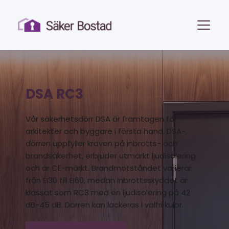
DSA RC3
Vår säkerhetsdörr DSA är framtagen för 
arkitekter och byggare i första hand. DSA- 
dörren uppfyller kraven på inbrotts- och 
brandsäkerhet, erbjuder utmärkt ljudisolering 
och är CE-märkt. Brandmotståndet varierar 
från EI30 till EI60, medan inbrottsskyddet är 
klassat som RC3 med en ljudisolering på 42 
dB-45 dB. Dörren kan lackeras i valfri kulör.