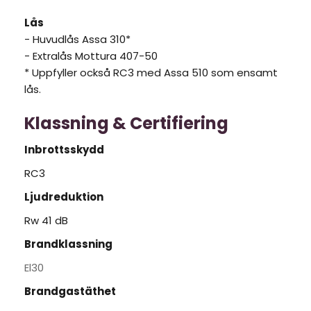
Lås
- Huvudlås Assa 310*
- Extralås Mottura 407-50
* Uppfyller också RC3 med Assa 510 som ensamt 
lås.
Klassning & Certifiering
Inbrottsskydd
RC3
Ljudreduktion
Rw 41 dB
Brandklassning
El30
Brandgastäthet